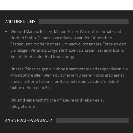
WIR ÜBER UNS
Wir sind Martina Klasen, Marion Müller-White, Arno Schatz und
Herbert Frohn. Gemeinsam erfassen wir den Bönnschen
Fastelovend mit der Kamera, um euch durch unsere Fotos an den
vielfältigen Veranstaltungen teilhaben zu lassen, sei es in Bonn,
Beuel, LiKüRa oder Bad Godesberg.
Unsere Bilder zeigen wir ohne Kommentare und respektieren die
Privatsphäre aller. Wenn du auf einem unserer Fotos erscheinst
und es entfernt haben möchtest, nutze einfach den "melden"-
Button neben dem Bild.
Wir sind leidenschaftliche Amateure und lieben es zu
fotografieren!
KARNEVAL-PAPARAZZI