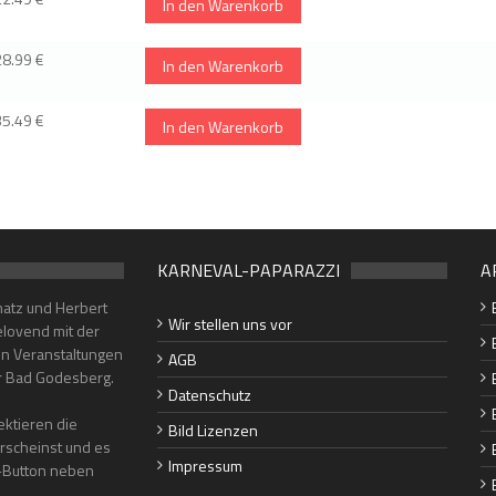
In den Warenkorb
28.99 €
In den Warenkorb
35.49 €
In den Warenkorb
KARNEVAL-PAPARAZZI
A
hatz und Herbert
Wir stellen uns vor
lovend mit der
en Veranstaltungen
AGB
er Bad Godesberg.
Datenschutz
ktieren die
Bild Lizenzen
erscheinst und es
Impressum
"-Button neben