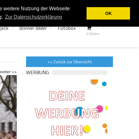
Login
Kontakt
ie weitere Nutzung der Webseite
OK
g.
Zur Datenschutzerklärung
jeck
Bonner Bilder
Fotobox
0 Bilder
<< Zurück zur Übersicht
weiter >>
WERBUNG