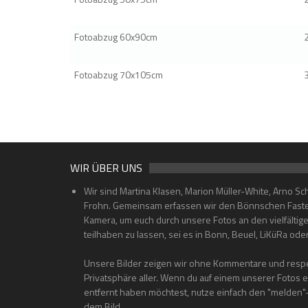
Fotoabzug 60x90cm
Fotoabzug 70x105cm
WIR ÜBER UNS
Wir sind Martina Klasen, Marion Müller-White, Arno Sc
Frohn. Gemeinsam erfassen wir den Bönnschen Faste
Kamera, um euch durch unsere Fotos an den vielfältig
teilhaben zu lassen, sei es in Bonn, Beuel, LiKüRa od
Unsere Bilder zeigen wir ohne Kommentare und respe
Privatsphäre aller. Wenn du auf einem unserer Fotos 
entfernt haben möchtest, nutze einfach den "melden
dem Bild.