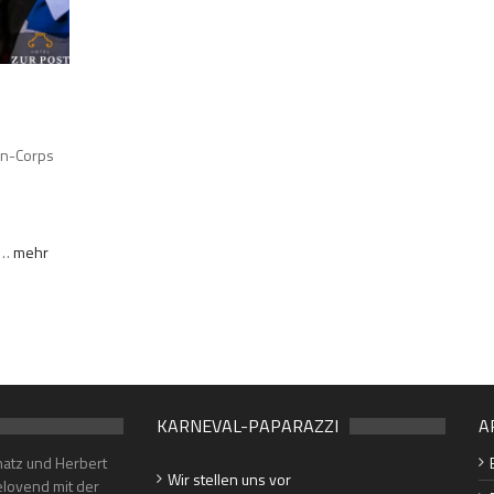
en-Corps
e…
mehr
KARNEVAL-PAPARAZZI
A
hatz und Herbert
Wir stellen uns vor
lovend mit der