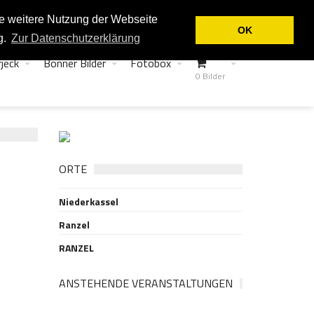
Login
Kontakt
ie weitere Nutzung der Webseite
OK
g.
Zur Datenschutzerklärung
jeck
Bonner Bilder
Fotobox
0 Bilder
ORTE
Niederkassel
Ranzel
RANZEL
ANSTEHENDE VERANSTALTUNGEN