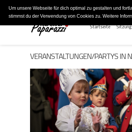
Fotos rund um den Fastelovend
Um unsere Webseite für dich optimal zu gestalten und for
stimmst du der Verwendung von Cookies zu. Weitere Inform
Startseite
Sitzung
VERANSTALTUNGEN/PARTYS IN N