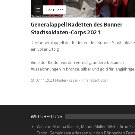
122 Bilder
Generalappell Kadetten des Bonner
Stadtsoldaten-Corps 2021
Der Generalappell der Kadetten des Bonner Stadtsoldat
ein voller Erfolg.
Viele der Kinder wurden vereidigt andere bekamen
Auszeichnungen in bronze, silber und gold für langjährig
07.11.2021 Niederkassel - Innenstadt Bonn
WIR ÜBER UNS
Wir sind Martina Klasen, Marion Müller-White, Arno Sc
Frohn. Gemeinsam erfassen wir den Bönnschen Faste