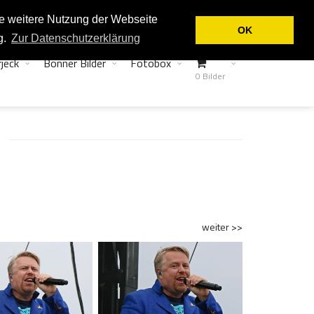
Login
Kontakt
ie weitere Nutzung der Webseite
OK
g.
Zur Datenschutzerklärung
jeck
Bonner Bilder
Fotobox
0 Bilder
weiter >>