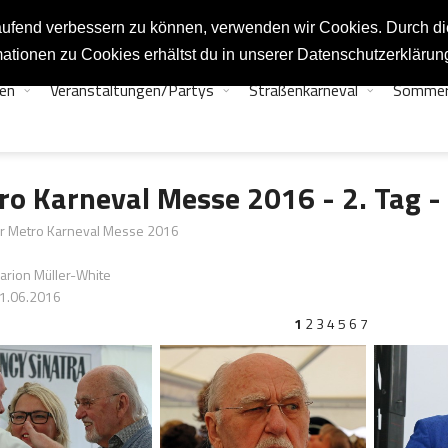
tlaufend verbessern zu können, verwenden wir Cookies. Durch d
ationen zu Cookies erhältst du in unserer Datenschutzerklärun
en
Veranstaltungen/Partys
Straßenkarneval
Sommer
ro Karneval Messe 2016 - 2. Tag -
er Metro Karneval Messe 2016
Marion Müller-White
11.06.2016
1
2
3
4
5
6
7