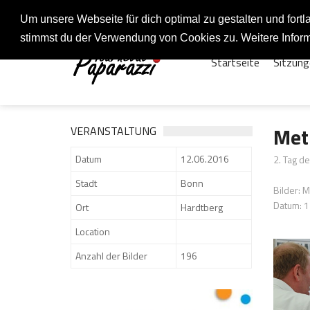
Fotos rund um den Fastelovend
Um unsere Webseite für dich optimal zu gestalten und for
stimmst du der Verwendung von Cookies zu. Weitere Inform
Startseite
Sitzung
Met
VERANSTALTUNG
Datum
12.06.2016
2. Tag d
Stadt
Bonn
Bilder: 
Datum: 
Ort
Hardtberg
Location
Anzahl der Bilder
196