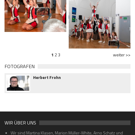
1
2
3
weiter >>
FOTOGRAFEN
Herbert Frohn
WIR ÜBER UNS
Wir sind Martina Klasen, Marion Müller-White, Arno Schatz und