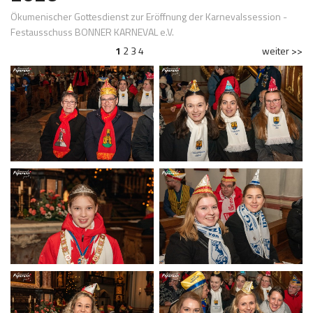
Ökumenischer Gottesdienst zur Eröffnung der Karnevalssession -
Festausschuss BONNER KARNEVAL e.V.
1
2
3
4
weiter >>