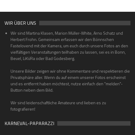
WIR ÜBER UNS
Wir sind Martina Klasen, Marion Müller-White, Arno Schatz und
Herbert Frohn. Gemeinsam erfassen wir den Bönnschen
Fastelovend mit der Kamera, um euch durch unsere Fotos an den
vielfältigen Veranstaltungen teilhaben zu lassen, sei es in Bonn,
Beuel, LiKüRa oder Bad Godesberg.
Unsere Bilder zeigen wir ohne Kommentare und respektieren die
Privatsphäre aller. Wenn du auf einem unserer Fotos erscheinst
und es entfernt haben möchtest, nutze einfach den "melden"-
Button neben dem Bild.
Wir sind leidenschaftliche Amateure und lieben es zu
fotografieren!
KARNEVAL-PAPARAZZI