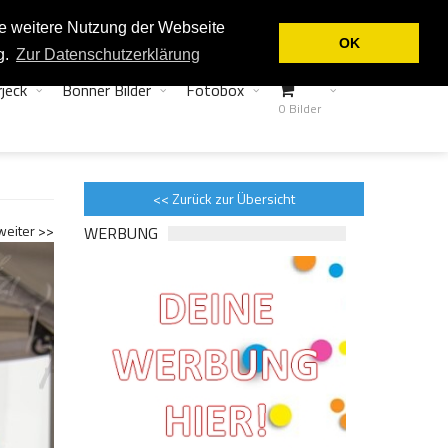
Login
Kontakt
ie weitere Nutzung der Webseite
OK
g.
Zur Datenschutzerklärung
jeck
Bonner Bilder
Fotobox
0 Bilder
<< Zurück zur Übersicht
weiter >>
WERBUNG