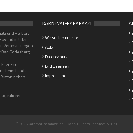
KARNEVAL-PAPARAZZI
A
hatz und Herbert
Wir stellen uns vor
lovend mit der
en Veranstaltungen
AGB
er Bad Godesberg.
Datenschutz
ktieren die
Bild Lizenzen
erscheinst und es
Impressum
"-Button neben
otografieren!
© 2026 karneval-paparazzi.de - Bonn, Du bess uns Stadt. V:1.71