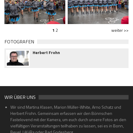
1
2
weiter >>
FOTOGRAFEN
Herbert Frohn
WIR ÜBER UNS
Wir sind Martina Klasen, Marion Müller-White, Arno Schatz und
Herbert Frohn. Gemeinsam erfassen wir den Bönnschen
Fastelovend mit der Kamera, um euch durch unsere Fotos an den
vielfältigen Veranstaltungen teilhaben zu lassen, sei es in Bonn,
Beuel, LiKüRa oder Bad Godesberg.