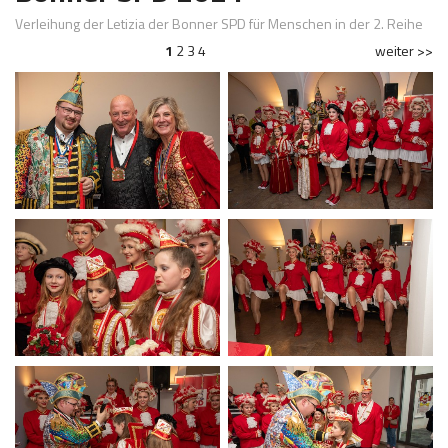
Verleihung der Letizia der Bonner SPD für Menschen in der 2. Reihe
1
2
3
4
weiter >>