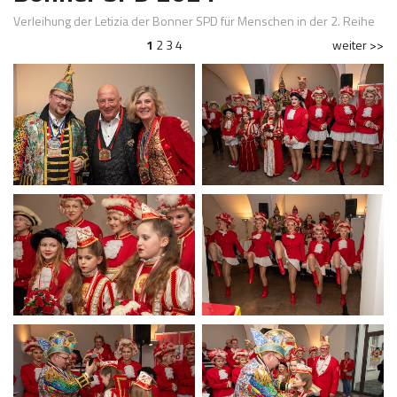
Verleihung der Letizia der Bonner SPD für Menschen in der 2. Reihe
1
2
3
4
weiter >>