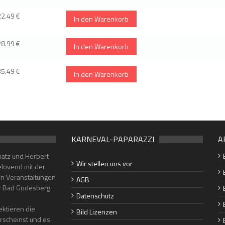
22.49 €
In den Warenkorb
28.99 €
In den Warenkorb
35.49 €
In den Warenkorb
KARNEVAL-PAPARAZZI
A
hatz und Herbert
Wir stellen uns vor
lovend mit der
en Veranstaltungen
AGB
er Bad Godesberg.
Datenschutz
ktieren die
Bild Lizenzen
erscheinst und es