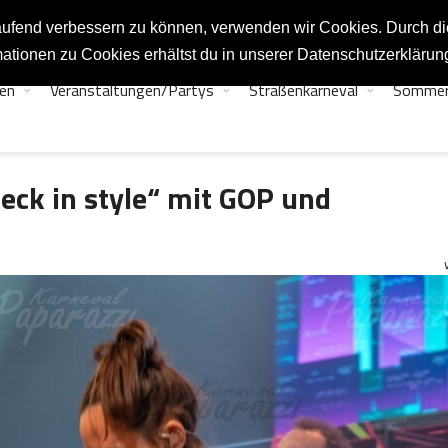
tlaufend verbessern zu können, verwenden wir Cookies. Durch d
ationen zu Cookies erhältst du in unserer Datenschutzerklärun
en
Veranstaltungen/Partys
Straßenkarneval
Sommer
eck in style“ mit GOP und