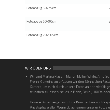
Fotoabzug 50x75cm
Fotoabzug 60x90cm
Fotoabzug 70x105cm
WIR ÜBER UNS
Wir sind Martina Klasen, Marion Müller-White, Arno Sc
Frohn. Gemeinsam erfassen wir den Bönnschen Faste
Kamera, um euch durch unsere Fotos an den vielfältig
teilhaben zu lassen, sei es in Bonn, Beuel, LiKüRa od
Unsere Bilder zeigen wir ohne Kommentare und respe
Privatsphäre aller. Wenn du auf einem unserer Fotos 