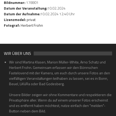
Bildnummer:
178801
Datum der Veranstaltung:
10.02.2024
Datum der Aufnahme:
10.02.2024 12:40 Uhr
Lizenzmodel:
privat
Fotograf:
Herbert Frohn
WIR ÜBER UNS
Wir sind Martina Klasen, Marion Müller-White, Arno Schatz und
Herbert Frohn. Gemeinsam erfassen wir den Bönnschen
Fastelovend mit der Kamera, um euch durch unsere Fotos an den
vielfältigen Veranstaltungen teilhaben zu lassen, sei es in Bonn,
Beuel, LiKüRa oder Bad Godesberg.
Unsere Bilder zeigen wir ohne Kommentare und respektieren die
Privatsphäre aller. Wenn du auf einem unserer Fotos erscheinst
und es entfernt haben möchtest, nutze einfach den "melden"-
Button neben dem Bild.