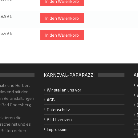
In den Warenkorb
28.99 €
In den Warenkorb
35.49 €
In den Warenkorb
KARNEVAL-PAPARAZZI
A
hatz und Herbert
Wir stellen uns vor
lovend mit der
en Veranstaltungen
AGB
er Bad Godesberg.
Datenschutz
ktieren die
Bild Lizenzen
erscheinst und es
Impressum
"-Button neben