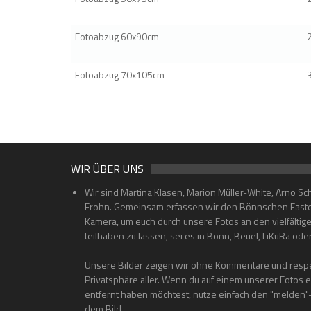
Fotoabzug 60x90cm
Fotoabzug 70x105cm
WIR ÜBER UNS
Wir sind Martina Klasen, Marion Müller-White, Arno Sc
Frohn. Gemeinsam erfassen wir den Bönnschen Faste
Kamera, um euch durch unsere Fotos an den vielfältig
teilhaben zu lassen, sei es in Bonn, Beuel, LiKüRa od
Unsere Bilder zeigen wir ohne Kommentare und respe
Privatsphäre aller. Wenn du auf einem unserer Fotos 
entfernt haben möchtest, nutze einfach den "melden
dem Bild.