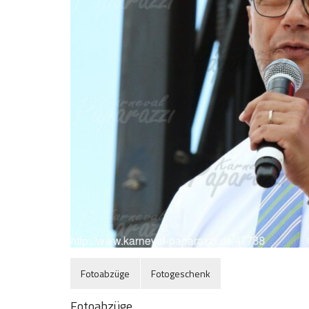
Fotoabzüge
Fotogeschenk
Fotoabzüge