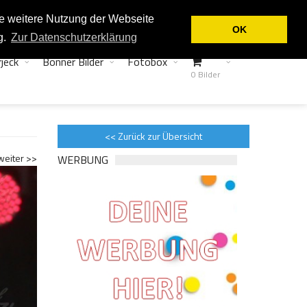
Login
Kontakt
ie weitere Nutzung der Webseite
OK
g.
Zur Datenschutzerklärung
jeck
Bonner Bilder
Fotobox
0 Bilder
<< Zurück zur Übersicht
weiter >>
WERBUNG