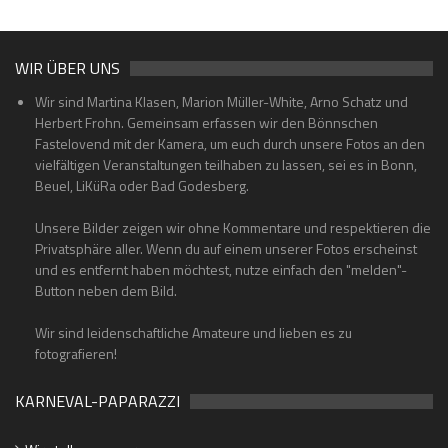
WIR ÜBER UNS
Wir sind Martina Klasen, Marion Müller-White, Arno Schatz und
Herbert Frohn. Gemeinsam erfassen wir den Bönnschen
Fastelovend mit der Kamera, um euch durch unsere Fotos an den
vielfältigen Veranstaltungen teilhaben zu lassen, sei es in Bonn,
Beuel, LiKüRa oder Bad Godesberg.
Unsere Bilder zeigen wir ohne Kommentare und respektieren die
Privatsphäre aller. Wenn du auf einem unserer Fotos erscheinst
und es entfernt haben möchtest, nutze einfach den "melden"-
Button neben dem Bild.
Wir sind leidenschaftliche Amateure und lieben es zu
fotografieren!
KARNEVAL-PAPARAZZI