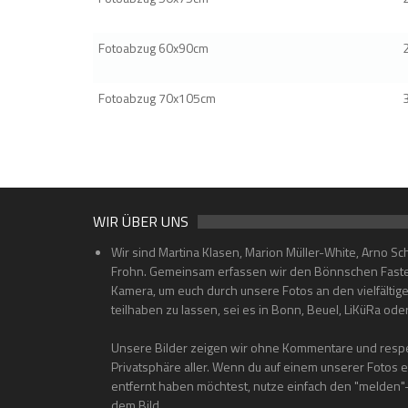
Fotoabzug 60x90cm
Fotoabzug 70x105cm
WIR ÜBER UNS
Wir sind Martina Klasen, Marion Müller-White, Arno Sc
Frohn. Gemeinsam erfassen wir den Bönnschen Faste
Kamera, um euch durch unsere Fotos an den vielfältig
teilhaben zu lassen, sei es in Bonn, Beuel, LiKüRa od
Unsere Bilder zeigen wir ohne Kommentare und respe
Privatsphäre aller. Wenn du auf einem unserer Fotos 
entfernt haben möchtest, nutze einfach den "melden
dem Bild.