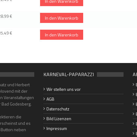
In den Warenkorb
28.99 €
In den Warenkorb
35.49 €
In den Warenkorb
KARNEVAL-PAPARAZZI
A
hatz und Herbert
Wir stellen uns vor
lovend mit der
en Veranstaltungen
AGB
er Bad Godesberg.
Datenschutz
ktieren die
Bild Lizenzen
erscheinst und es
Impressum
"-Button neben