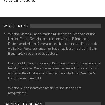
Fotograf:
Arno Schatz
WIR ÜBER UNS
Wir sind Martina Klasen, Marion Müller-White, Arno Schatz und
Herbert Frohn. Gemeinsam erfassen wir den Bönnschen
Fastelovend mit der Kamera, um euch durch unsere Fotos an den
vielfältigen Veranstaltungen teilhaben zu lassen, sei es in Bonn,
Beuel, LiKüRa oder Bad Godesberg.
Unsere Bilder zeigen wir ohne Kommentare und respektieren die
Privatsphäre aller. Wenn du auf einem unserer Fotos erscheinst
und es entfernt haben möchtest, nutze einfach den "melden"-
Button neben dem Bild.
Wir sind leidenschaftliche Amateure und lieben es zu
fotografieren!
KARNEVAL-PAPARAZZI