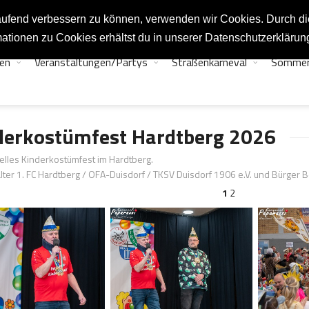
tlaufend verbessern zu können, verwenden wir Cookies. Durch d
ationen zu Cookies erhältst du in unserer Datenschutzerklärun
en
Veranstaltungen/Partys
Straßenkarneval
Sommer
derkostümfest Hardtberg 2026
nelles Kinderkostümfest im Hardtberg.
lter 1. FC Hardtberg / OFA-Duisdorf / TKSV Duisdorf 1906 e.V. und Bürger 
1
2