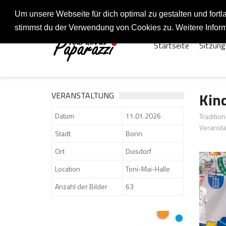
Fotos rund um den Fastelovend
Um unsere Webseite für dich optimal zu gestalten und for
stimmst du der Verwendung von Cookies zu. Weitere Inform
Startseite
Sitzung
Kin
VERANSTALTUNG
Datum
11.01.2026
Traditio
Veransta
Stadt
Bonn
Ort
Duisdorf
Location
Toni-Mai-Halle
Anzahl der Bilder
63