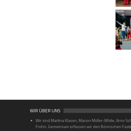
WIR ÜBER UNS
Wir sind Martina Klasen, Marion Müller-White, Arno Sc
Frohn. Gemeinsam erfassen wir den Bönnschen Faste