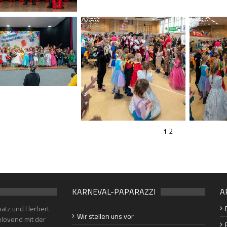
1
2
KARNEVAL-PAPARAZZI
A
hatz und Herbert
Wir stellen uns vor
lovend mit der