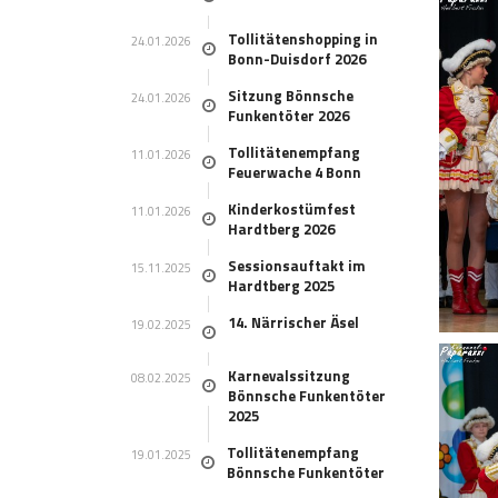
Tollitätenshopping in
24.01.2026
Bonn-Duisdorf 2026
Sitzung Bönnsche
24.01.2026
Funkentöter 2026
Tollitätenempfang
11.01.2026
Feuerwache 4 Bonn
Kinderkostümfest
11.01.2026
Hardtberg 2026
Sessionsauftakt im
15.11.2025
Hardtberg 2025
14. Närrischer Äsel
19.02.2025
Karnevalssitzung
08.02.2025
Bönnsche Funkentöter
2025
Tollitätenempfang
19.01.2025
Bönnsche Funkentöter