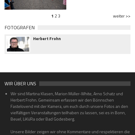
1
2
3
weiter >>
FOTOGRAFEN
Herbert Frohn
WIR ÜBER UNS
Wir sind Martina Klasen, Marion Müller-White, Arno Schatz und
Herbert Frohn. Gemeinsam erfassen wir den Bönnschen
Fastelovend mit der Kamera, um euch durch unsere Fotos an den
vielfältigen Veranstaltungen teilhaben zu lassen, sei es in Bonn,
Beuel, LiKüRa oder Bad Godesberg.
Unsere Bilder zeigen wir ohne Kommentare und respektieren die