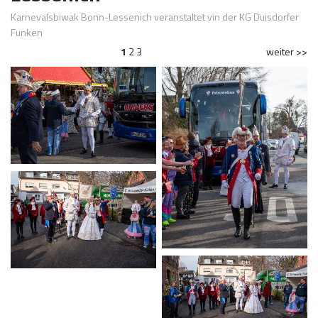
Karnevalsbiwak Bonn-Lessenich veranstaltet vin der KG Duisdorfer
Funken
1
2
3
weiter >>