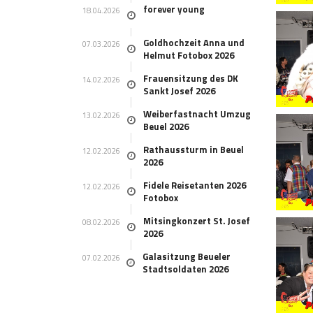
forever young
18.04.2026
Goldhochzeit Anna und
07.03.2026
Helmut Fotobox 2026
Frauensitzung des DK
14.02.2026
Sankt Josef 2026
Weiberfastnacht Umzug
13.02.2026
Beuel 2026
Rathaussturm in Beuel
12.02.2026
2026
Fidele Reisetanten 2026
12.02.2026
Fotobox
Mitsingkonzert St. Josef
08.02.2026
2026
Galasitzung Beueler
07.02.2026
Stadtsoldaten 2026