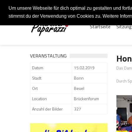
Fotos rund um den Fastelovend
Um unsere Webseite für dich optimal zu gestalten und for
stimmst du der Verwendung von Cookies zu. Weitere Inform
Startseite
Sitzung
Hon
VERANSTALTUNG
Datum
15.02.2019
Das Dame
Stadt
Bonn
Durch Sp
Ort
Beuel
Location
Brückenforum
Anzahl der Bilder
327