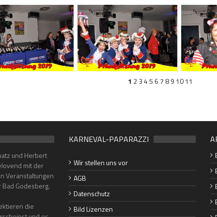
1
2
3
4
5
6
7
8
9
10
11
KARNEVAL-PAPARAZZI
A
hatz und Herbert
Wir stellen uns vor
lovend mit der
en Veranstaltungen
AGB
er Bad Godesberg.
Datenschutz
ktieren die
Bild Lizenzen
erscheinst und es