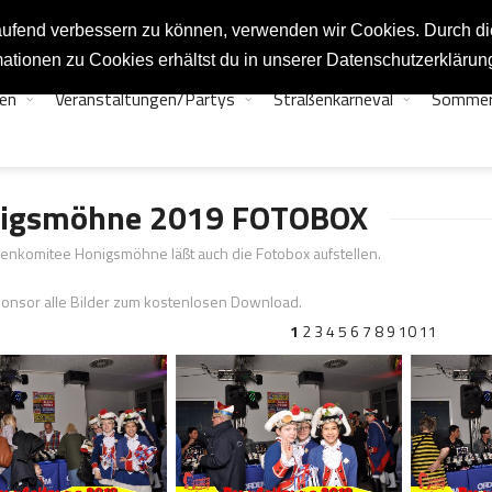
tlaufend verbessern zu können, verwenden wir Cookies. Durch d
ationen zu Cookies erhältst du in unserer Datenschutzerklärun
en
Veranstaltungen/Partys
Straßenkarneval
Sommer
igsmöhne 2019 FOTOBOX
nkomitee Honigsmöhne läßt auch die Fotobox aufstellen.
onsor alle Bilder zum kostenlosen Download.
1
2
3
4
5
6
7
8
9
10
11