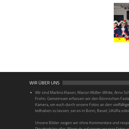
WIR ÜBER UNS
Wir sind Martina Klasen, Marion Müller-White, Arno Sc
Frohn. Gemeinsam erfassen wir den Bönnschen Faste
Kamera, um euch durch unsere Fotos an den vielfältig
teilhaben zu lassen, sei es in Bonn, Beuel, LiKüRa od
Unsere Bilder zeigen wir ohne Kommentare und respe
Privatsphäre aller. Wenn du auf einem unserer Fotos 